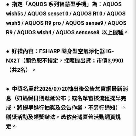
● 指定「AQUOS 系列智慧型⼿機」為：
AQUOS
wish5
s
/
AQUOS sense
10
/
AQUOS
R
10
/
AQUOS
wish5 / AQUOS R9 pro / AQUOS sense9 / AQUOS
R9 / AQUOS wish4 / AQUOS sense
se8
以上機種。
● 好禮內容：
FSHARP 隨身型空氣淨化器 IG-
NX2T（顏色恕不指定，採隨機出貨；市價3,990）
（共2名）。
● 中獎名單於2026/07/20抽出後公告於官網最新消
息（如遇假日則遞延公布；或名單審核流程提早完
成，將提早進行抽獎及公告作業，不另行通知）。
贈獎活動及領獎辦法，悉依台灣夏普活動網⾴規
定。