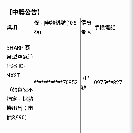
【中獎公告】
保固申請編號(後5
得獎
獎項
手機電話
碼)
者人
SHARP 隨
身型空氣淨
化器 IG-
NX2T
江*
************70852
0975***827
穎
（顏色恕不
指定，採隨
機出貨；市
價3,990）