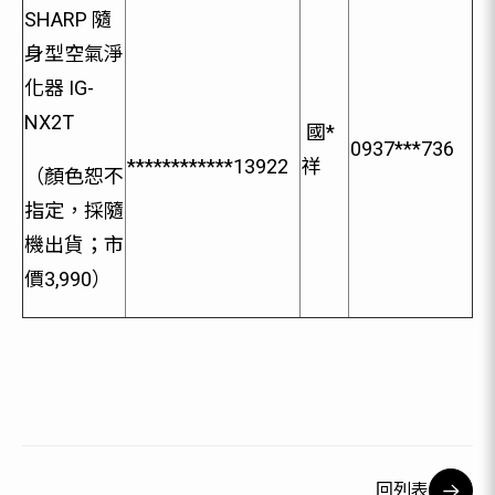
SHARP 隨
身型空氣淨
化器 IG-
NX2T
國*
0937***736
************13922
祥
（顏色恕不
指定，採隨
機出貨；市
價3,990）
回列表