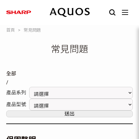
首頁
常見問題
常見問題
全部
/
產品系列
產品型號
送出