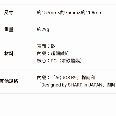
尺寸
約157mm×約75mm×約11.8mm
重量
約29g
表面：矽
材料
內襯：超細纖維
核心：PC（聚碳酸酯）
內襯：「AQUOS R9」標誌和
其他規格
「Designed by SHARP in JAPAN」刻