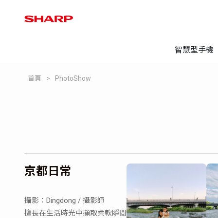
智慧型手機
首頁
PhotoShow
登錄保固
常見問題
京都日常
攝影：Dingdong / 攝影師
擅長在生活時光中擷取柔軟瞬間