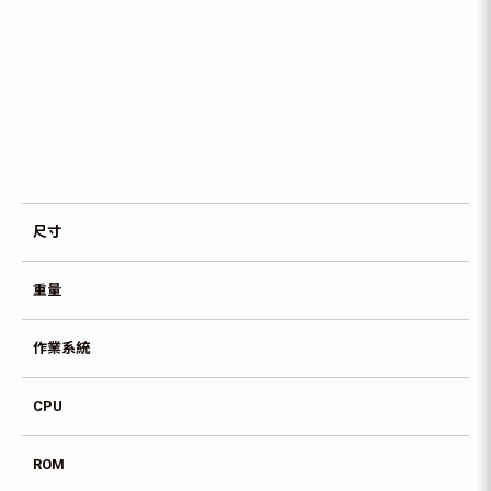
尺寸
重量
作業系統
CPU
ROM