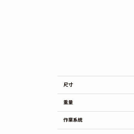
尺寸
重量
作業系統