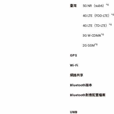
*6
臺灣
5G NR（sub6）
*6
4G LTE（FDD-LTE）
*6
4G LTE（TD-LTE）
*6
3G W-CDMA
*6
2G GSM
GPS
Wi-Fi
網路共享
Bluetooth版本
Bluetooth對應配置檔案
UWB