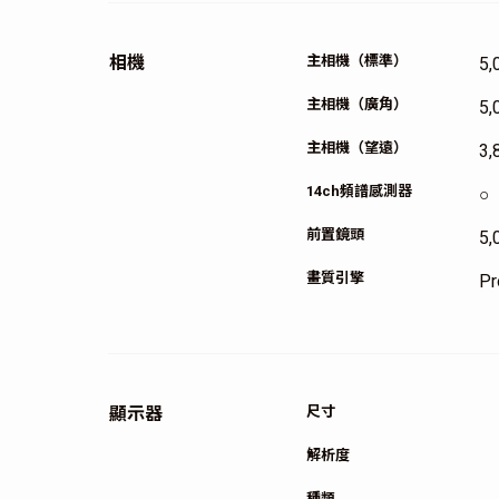
相機
主相機（標準）
5
主相機（廣角）
5
主相機（望遠）
3
14ch頻譜感測器
○
前置鏡頭
5
畫質引擎
Pr
顯示器
尺寸
解析度
種類