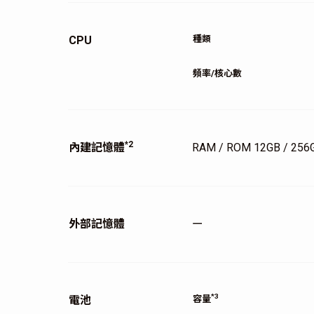
CPU
種類
頻率/核心數
*2
內建記憶體
RAM / ROM 12GB / 256
外部記憶體
ー
*3
電池
容量