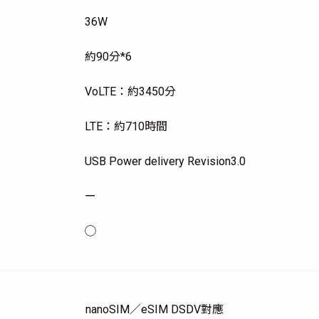
36W
約90分*6
VoLTE：約3450分
LTE：約710時間
USB Power delivery Revision3.0
ー
◯
nanoSIM／eSIM DSDV對應