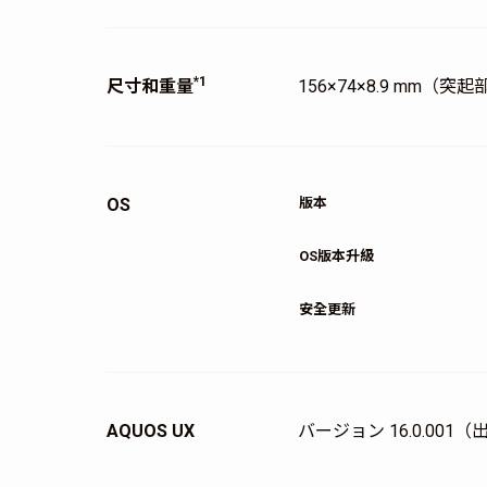
*1
尺寸和重量
156×74×8.9 mm（突起
OS
版本
OS版本升級
安全更新
AQUOS UX
バージョン 16.0.001