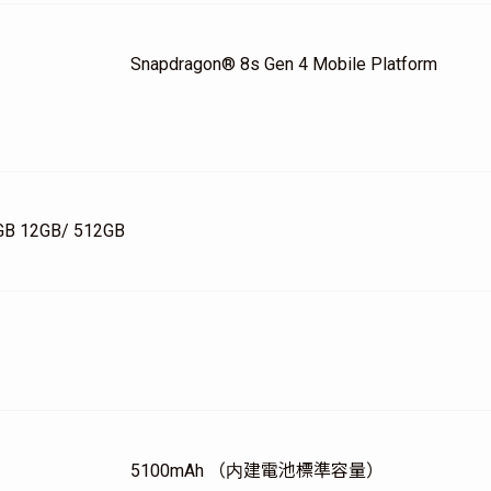
Snapdragon® 8s Gen 4 Mobile Platform
GB 12GB/ 512GB
5100mAh （内建電池標準容量）