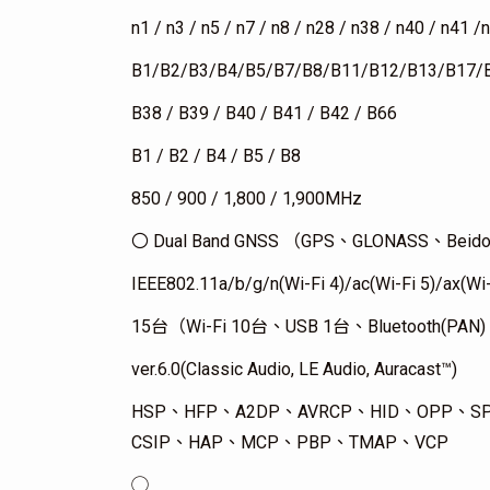
n1 / n3 / n5 / n7 / n8 / n28 / n38 / n40 / n41 
B1/B2/B3/B4/B5/B7/B8/B11/B12/B13/B17/
B38 / B39 / B40 / B41 / B42 / B66
B1 / B2 / B4 / B5 / B8
850 / 900 / 1,800 / 1,900MHz
〇 Dual Band GNSS （GPS、GLONASS、Bei
IEEE802.11a/b/g/n(Wi-Fi 4)/ac(Wi-Fi 5)/ax(Wi-
15台（Wi-Fi 10台、USB 1台、Bluetooth(
ver.6.0(Classic Audio, LE Audio, Auracast™)
HSP、HFP、A2DP、AVRCP、HID、OPP、S
CSIP、HAP、MCP、PBP、TMAP、VCP
◯