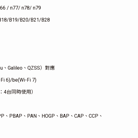
/n66 / n77/ n78/ n79
B18/B19/B20/B21/B28
dou、Galileo、QZSS）對應
Fi 6)/be(Wi-Fi 7)
PAN)：4台同時使用）
PP、PBAP、PAN、HOGP、BAP、CAP、CCP、