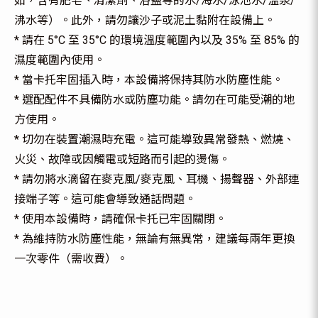
如，含有肥皂、清潔劑、浴鹽等的水/海水/泳池水/溫泉/
沸水等）。此外，請勿讓沙子或泥土黏附在設備上。
* 請在 5°C 至 35°C 的環境溫度範圍內以及 35% 至 85% 的
濕度範圍內使用。
* 當卡托牢固插入時，本設備將保持其防水防塵性能。
* 選配配件不具備防水或防塵功能。請勿在可能受潮的地
方使用。
* 切勿在裝置潮濕時充電。這可能導致異常發熱、燃燒、
火災、故障或因觸電或短路而引起的燙傷。
* 請勿將水滴留在麥克風/麥克風、耳機、揚聲器、外部連
接端子等。這可能會導致通話問題。
* 使用本設備時，請確保卡托已牢固關閉。
* 為維持防水防塵性能，無論有無異常，建議每兩年更換
一次零件（需收費）。