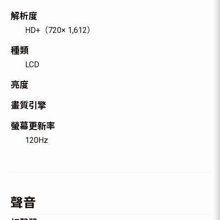
解析度
HD+（720× 1,612）
種類
LCD
亮度
畫質引擎
螢幕更新率
120Hz
聲音