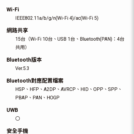
Wi-Fi
IEEE802.11a/b/g/n(Wi-Fi 4)/ac(Wi-Fi 5)
網路共享
15台（Wi-Fi 10台、USB 1台、Bluetooth(PAN)：4台
共用）
Bluetooth版本
Ver.5.3
Bluetooth對應配置檔案
HSP、HFP、A2DP、AVRCP、HID、OPP、SPP、
PBAP、PAN、HOGP
UWB
〇
安全手機