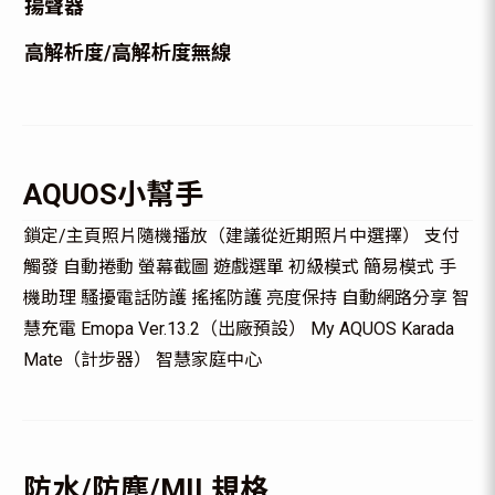
揚聲器
高解析度/高解析度無線
AQUOS小幫手
鎖定/主頁照片隨機播放（建議從近期照片中選擇） 支付
觸發 自動捲動 螢幕截圖 遊戲選單 初級模式 簡易模式 手
機助理 騷擾電話防護 搖搖防護 亮度保持 自動網路分享 智
慧充電 Emopa Ver.13.2（出廠預設） My AQUOS Karada
Mate（計步器） 智慧家庭中心
防水/防塵/MIL規格