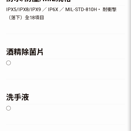
IPX5/IPX8/IPX9 ／ IP6X ／ MIL-STD-810H・ 耐衝撃
（落下）全18項目
酒精除菌片
◯
洗手液
◯