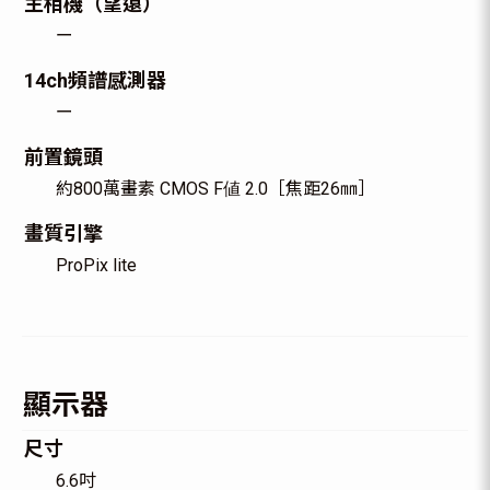
主相機（望遠）
ー
14ch頻譜感測器
ー
前置鏡頭
約800萬畫素 CMOS F値 2.0［焦距26㎜］
畫質引擎
ProPix lite
顯示器
尺寸
6.6吋