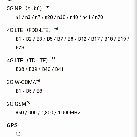
*6
5G NR（sub6）
n1 / n3 / n7 / n28 / n38 / n40 / n41 / n78
*6
4G LTE（FDD-LTE）
B1 / B2 / B3 / B5 / B7 / B8 / B12 / B17 / B18 / B19 /
B28
*6
4G LTE（TD-LTE）
B38 / B39 / B40 / B41
*6
3G W-CDMA
B1 / B5 / B8
*6
2G GSM
850 / 900 / 1,800 / 1,900MHz
GPS
〇