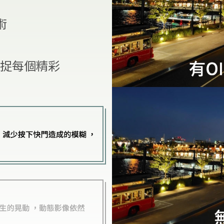
術
捕捉每個精彩