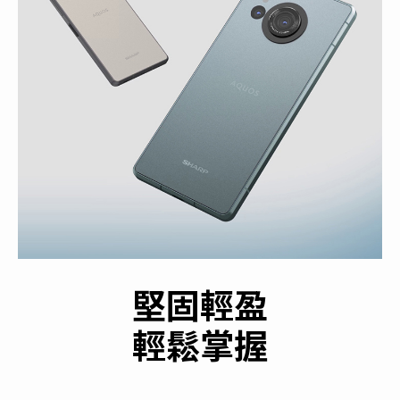
堅固輕盈
輕鬆掌握