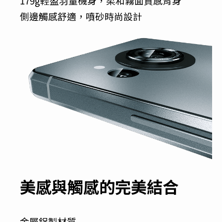
179g輕盈羽量機身，柔和霧面質感背身
側邊觸感舒適，噴砂時尚設計
美感與觸感的完美結合
金屬鋁製材質