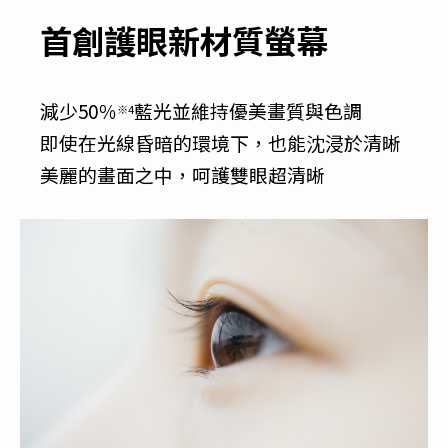
首創護眼新材質螢幕
減少50％
藍光並維持優美畫質與色調
※4
即使在光線昏暗的環境下，也能沈浸於清晰
美麗的畫面之中，呵護雙眼超清晰