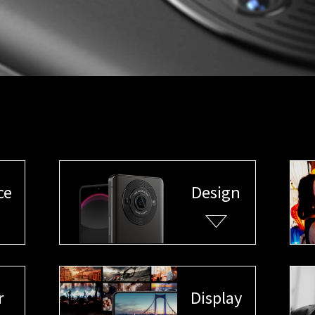
ce
Design
r
Display