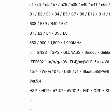
n1 / n3 / n5 / n7 / n28 / n38 / n40 / n41 / n66 
B1 / B2 / B3 / B4 / B5 / B7 / B8 / B12 / B13 /
B38 / B39 / B40 / B41
B1 / B2 / B4 / B5 / B8
850 / 900 / 1,800 / 1,900MHz
○ GNSS （GPS、GLONASS、Beidou、Gali
IEEE802.11a/b/g/n(Wi-Fi 4)/ac(Wi-Fi 5)/ax(Wi-
15台（Wi-Fi 10台、USB 1台、Bluetooth
Ver.5.4
HSP、HFP、A2DP、AVRCP、HID、OPP、S
○
○