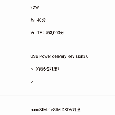
32W
約140分
VoLTE：約3,000分
USB Power delivery Revision3.0
○（Qi規格對應）
○
nanoSIM／eSIM DSDV對應