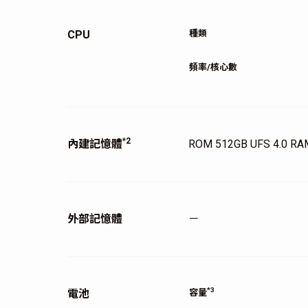
CPU
種類
頻率/核心數
*2
內建記憶體
ROM 512GB UFS 4.0
外部記憶體
－
*3
電池
容量