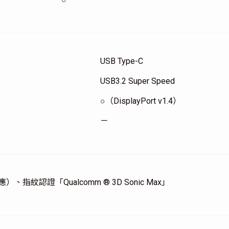
USB Type-C
USB3.2 Super Speed
○（DisplayPort v1.4）
－
指紋認證「Qualcomm ® 3D Sonic Max」