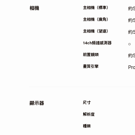
相機
主相機（標準）
約5
主相機（廣角）
約5
主相機（望遠）
約5
14ch頻譜感測器
○
前置鏡頭
約5
畫質引擎
Pr
顯示器
尺寸
解析度
種類