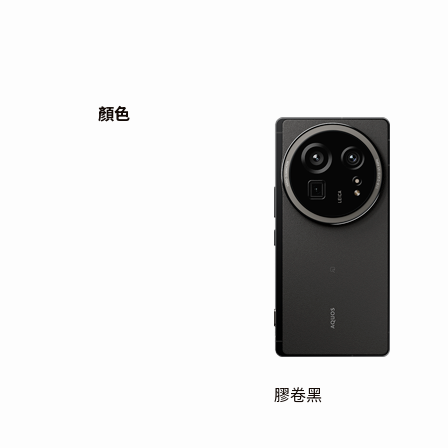
顏色
膠卷黑