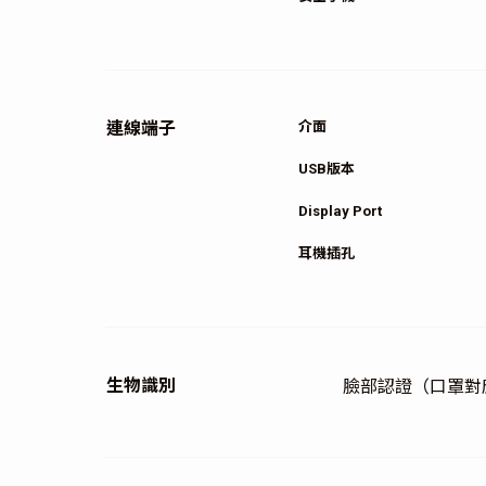
連線端子
介面
USB版本
Display Port
耳機插孔
生物識別
臉部認證（口罩對應）、